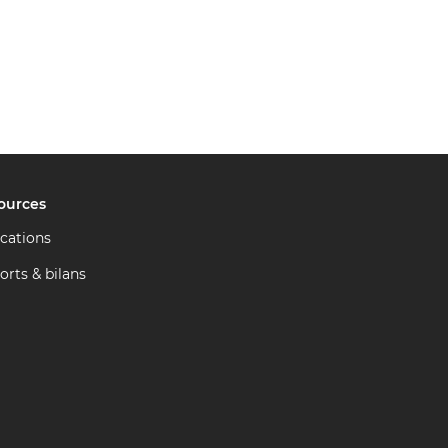
ources
ications
orts & bilans