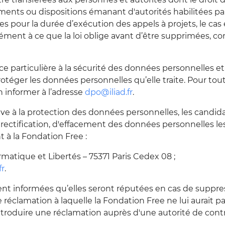
ements ou dispositions émanant d'autorités habilitées par 
 pour la durée d’exécution des appels à projets, le cas 
mément à ce que la loi oblige avant d’être supprimées, co
e particulière à la sécurité des données personnelles
otéger les données personnelles qu’elle traite. Pour tou
 informer à l’adresse
dpo@iliad.fr
.
ve à la protection des données personnelles, les candi
e rectification, d'effacement des données personnelles l
nt à la Fondation Free :
ormatique et Libertés – 75371 Paris Cedex 08 ;
fr
.
ent informées qu’elles seront réputées en cas de suppre
de réclamation à laquelle la Fondation Free ne lui aurait p
troduire une réclamation auprès d'une autorité de contr